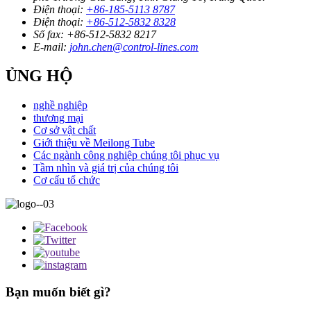
Điện thoại:
+86-185-5113 8787
Điện thoại:
+86-512-5832 8328
Số fax:
+86-512-5832 8217
E-mail:
john.chen@control-lines.com
ỦNG HỘ
nghề nghiệp
thương mại
Cơ sở vật chất
Giới thiệu về Meilong Tube
Các ngành công nghiệp chúng tôi phục vụ
Tầm nhìn và giá trị của chúng tôi
Cơ cấu tổ chức
Bạn muốn biết gì?