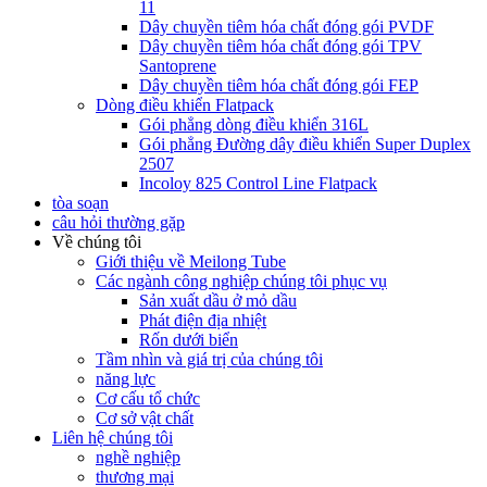
11
Dây chuyền tiêm hóa chất đóng gói PVDF
Dây chuyền tiêm hóa chất đóng gói TPV
Santoprene
Dây chuyền tiêm hóa chất đóng gói FEP
Dòng điều khiển Flatpack
Gói phẳng dòng điều khiển 316L
Gói phẳng Đường dây điều khiển Super Duplex
2507
Incoloy 825 Control Line Flatpack
tòa soạn
câu hỏi thường gặp
Về chúng tôi
Giới thiệu về Meilong Tube
Các ngành công nghiệp chúng tôi phục vụ
Sản xuất dầu ở mỏ dầu
Phát điện địa nhiệt
Rốn dưới biển
Tầm nhìn và giá trị của chúng tôi
năng lực
Cơ cấu tổ chức
Cơ sở vật chất
Liên hệ chúng tôi
nghề nghiệp
thương mại