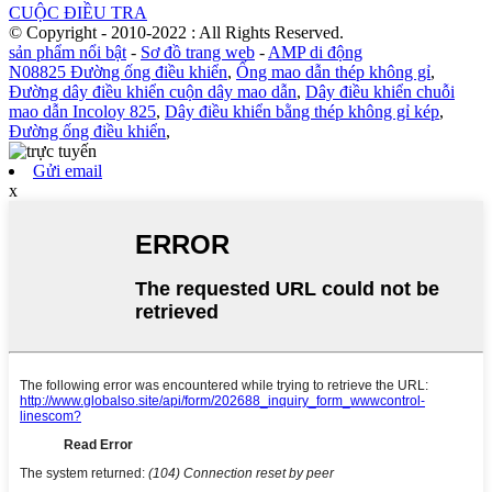
CUỘC ĐIỀU TRA
© Copyright - 2010-2022 : All Rights Reserved.
sản phẩm nổi bật
-
Sơ đồ trang web
-
AMP di động
N08825 Đường ống điều khiển
,
Ống mao dẫn thép không gỉ
,
Đường dây điều khiển cuộn dây mao dẫn
,
Dây điều khiển chuỗi
mao dẫn Incoloy 825
,
Dây điều khiển bằng thép không gỉ kép
,
Đường ống điều khiển
,
Gửi email
x