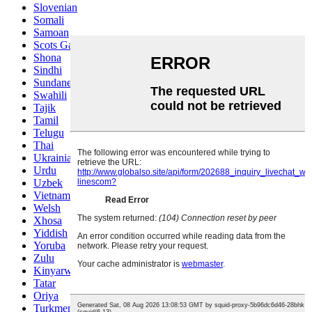
Slovenian
Somali
Samoan
Scots Gaelic
Shona
Sindhi
Sundanese
Swahili
Tajik
Tamil
Telugu
Thai
Ukrainian
Urdu
Uzbek
Vietnamese
Welsh
Xhosa
Yiddish
Yoruba
Zulu
Kinyarwanda
Tatar
Oriya
Turkmen