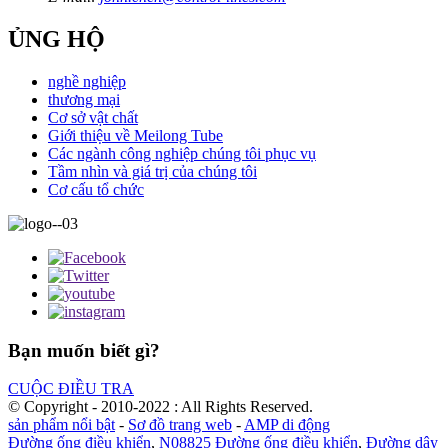
ỦNG HỘ
nghề nghiệp
thương mại
Cơ sở vật chất
Giới thiệu về Meilong Tube
Các ngành công nghiệp chúng tôi phục vụ
Tầm nhìn và giá trị của chúng tôi
Cơ cấu tổ chức
Bạn muốn biết gì?
CUỘC ĐIỀU TRA
© Copyright - 2010-2022 : All Rights Reserved.
sản phẩm nổi bật
-
Sơ đồ trang web
-
AMP di động
Đường ống điều khiển
,
N08825 Đường ống điều khiển
,
Đường dây