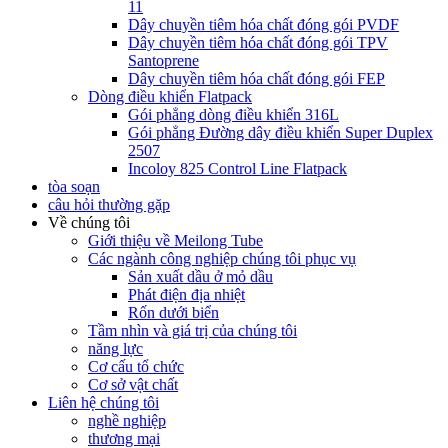
11
Dây chuyền tiêm hóa chất đóng gói PVDF
Dây chuyền tiêm hóa chất đóng gói TPV
Santoprene
Dây chuyền tiêm hóa chất đóng gói FEP
Dòng điều khiển Flatpack
Gói phẳng dòng điều khiển 316L
Gói phẳng Đường dây điều khiển Super Duplex
2507
Incoloy 825 Control Line Flatpack
tòa soạn
câu hỏi thường gặp
Về chúng tôi
Giới thiệu về Meilong Tube
Các ngành công nghiệp chúng tôi phục vụ
Sản xuất dầu ở mỏ dầu
Phát điện địa nhiệt
Rốn dưới biển
Tầm nhìn và giá trị của chúng tôi
năng lực
Cơ cấu tổ chức
Cơ sở vật chất
Liên hệ chúng tôi
nghề nghiệp
thương mại