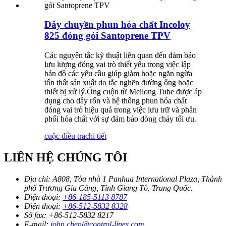
Dây chuyền phun hóa chất Incoloy
825 đóng gói Santoprene TPV
Các nguyên tắc kỹ thuật liên quan đến đảm bảo
lưu lượng đóng vai trò thiết yếu trong việc lập
bản đồ các yêu cầu giúp giảm hoặc ngăn ngừa
tổn thất sản xuất do tắc nghẽn đường ống hoặc
thiết bị xử lý.Ống cuộn từ Meilong Tube được áp
dụng cho dây rốn và hệ thống phun hóa chất
đóng vai trò hiệu quả trong việc lưu trữ và phân
phối hóa chất với sự đảm bảo dòng chảy tối ưu.
cuộc điều tra
chi tiết
LIÊN HỆ CHÚNG TÔI
Địa chỉ:
A808, Tòa nhà 1 Panhua International Plaza, Thành
phố Trương Gia Cảng, Tỉnh Giang Tô, Trung Quốc.
Điện thoại:
+86-185-5113 8787
Điện thoại:
+86-512-5832 8328
Số fax:
+86-512-5832 8217
E-mail:
john.chen@control-lines.com