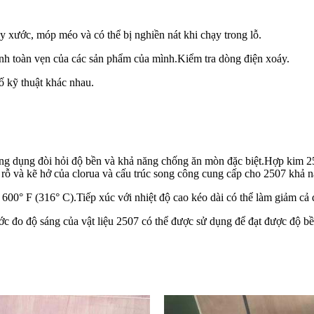
 xước, móp méo và có thể bị nghiền nát khi chạy trong lỗ.
ính toàn vẹn của các sản phẩm của mình.
Kiểm tra dòng điện xoáy.
ố kỹ thuật khác nhau.
c ứng dụng đòi hỏi độ bền và khả năng chống ăn mòn đặc biệt.Hợp k
rỗ và kẽ hở của clorua và cấu trúc song công cung cấp cho 2507 khả nă
600° F (316° C).Tiếp xúc với nhiệt độ cao kéo dài có thể làm giảm cả
c đo độ sáng của vật liệu 2507 có thể được sử dụng để đạt được độ bề