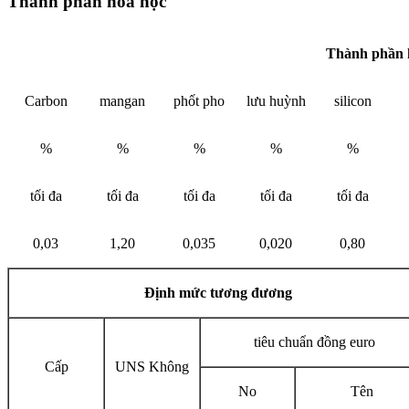
Thành phần hóa học
Thành phần 
Carbon
mangan
phốt pho
lưu huỳnh
silicon
%
%
%
%
%
tối đa
tối đa
tối đa
tối đa
tối đa
0,03
1,20
0,035
0,020
0,80
Định mức tương đương
tiêu chuẩn đồng euro
Cấp
UNS Không
No
Tên