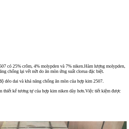
im 2507 có 25% crôm, 4% molypden và 7% niken.Hàm lượng molypden,
ng chống lại vết nứt do ăn mòn ứng suất clorua đặc biệt.
 độ dẻo dai và khả năng chống ăn mòn của hợp kim 2507.
n thiết kế tương tự của hợp kim niken dày hơn.Việc tiết kiệm được