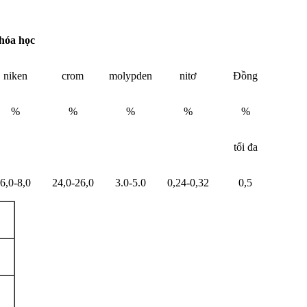
hóa học
niken
crom
molypden
nitơ
Đồng
%
%
%
%
%
tối đa
6,0-8,0
24,0-26,0
3.0-5.0
0,24-0,32
0,5