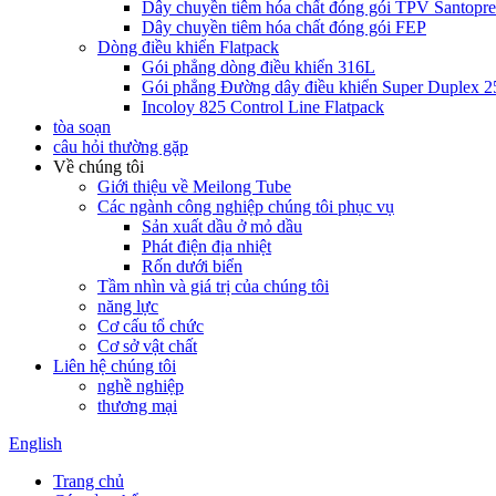
Dây chuyền tiêm hóa chất đóng gói TPV Santopr
Dây chuyền tiêm hóa chất đóng gói FEP
Dòng điều khiển Flatpack
Gói phẳng dòng điều khiển 316L
Gói phẳng Đường dây điều khiển Super Duplex 2
Incoloy 825 Control Line Flatpack
tòa soạn
câu hỏi thường gặp
Về chúng tôi
Giới thiệu về Meilong Tube
Các ngành công nghiệp chúng tôi phục vụ
Sản xuất dầu ở mỏ dầu
Phát điện địa nhiệt
Rốn dưới biển
Tầm nhìn và giá trị của chúng tôi
năng lực
Cơ cấu tổ chức
Cơ sở vật chất
Liên hệ chúng tôi
nghề nghiệp
thương mại
English
Trang chủ