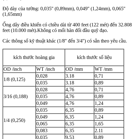
Độ dày của tường: 0,035'' (0,89mm), 0,049'' (1,24mm), 0,065''
(1,65mm)
Ống dây điều khiển có chiều dài từ 400 feet (122 mét) đến 32.808
feet (10.000 mét).Không có mối hàn đối đầu quỹ đạo.
Các thông số kỹ thuật khác (1/8'' đến 3/4'') có sẵn theo yêu cầu.
kích thước hoàng gia
kích thước số liệu
OD /
inch
WT /
inch
OD /
mm
WT /
mm
0,028
3.18
0,71
1/8 (0,125)
0,035
3.18
0,89
0,028
4,76
0,71
3/16 (0,188)
0,035
4,76
0,89
0,049
4,76
1,24
0,035
6,35
0,89
0,049
6,35
1,24
1/4 (0,250)
0,065
6,35
1,65
0,083
6,35
2.11
0,035
9,53
0,89