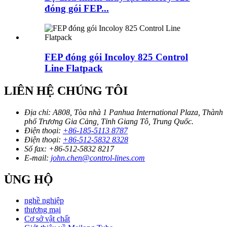
đóng gói FEP...
FEP đóng gói Incoloy 825 Control
Line Flatpack
LIÊN HỆ CHÚNG TÔI
Địa chỉ:
A808, Tòa nhà 1 Panhua International Plaza, Thành
phố Trương Gia Cảng, Tỉnh Giang Tô, Trung Quốc.
Điện thoại:
+86-185-5113 8787
Điện thoại:
+86-512-5832 8328
Số fax:
+86-512-5832 8217
E-mail:
john.chen@control-lines.com
ỦNG HỘ
nghề nghiệp
thương mại
Cơ sở vật chất