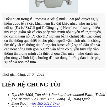
Điều quan trọng là Promass A xử lý nhiều loại phê duyệt nguy
hiểm quốc tế và các khái niệm lắp đặt khác nhau, như an toàn
nội tại (Ex is/IS).Cái gọi là Công nghệ Heartbeat bổ sung nhiều
tùy chọn giám sát và cho phép xác minh nội tuyến và trực tuyến,
nó cũng giảm nỗ lực cho thử nghiệm bằng chứng SIL.Các cổng
cụ thể thông qua thiết bị cho phép người vận hành nhanh chóng
tìm thấy tất cả thông tin hỗ trợ cho bước xử lý sự cố đầu tiên và
các hoạt động tinh gọn.Người vận hành có quyền truy cập vào
thông tin thông minh của thiết bị qua đám mây – như danh sách
phụ tùng và linh kiện, hướng dẫn sử dụng, hướng dẫn khắc phục
sự cố và hơn thế nữa.
Thời gian đăng: 27-04-2022
LIÊN HỆ CHÚNG TÔI
Địa chỉ:
A808, Tòa nhà 1 Panhua International Plaza, Thành
phố Trương Gia Cảng, Tỉnh Giang Tô, Trung Quốc.
Điện thoại:
+86-185-5113 8787