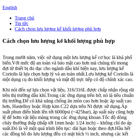
English
Trang chủ
Tin tức
Cách chọn lưu lượng kế khối lượng phù hợp
Cách chọn lưu lượng kế khối lượng phù hợp
Trong mười năm, việc sử dụng một lưu lượng kế cơ học là khá phổ
biến.Với mức độ an toàn và bảo mật cao hơn mà chúng tôi mong
đợi từ thiết bị đo đạc cho ngành dầu khí hiện nay, lưu lượng kế
Coriolis là lựa chọn hợp lý và an toàn nhất.Lưu lượng kế Coriolis là
một dụng cụ đo khối lượng và mật độ trực tiếp có độ chính xác cao.
Khi nói đến sự lựa chọn vật liệu, 316/316L được chấp nhận rộng rãi
trên thị trường dầu khí.Trong các ứng dụng trên bờ, nó là tiêu chuẩn
thị trường.Để có khả năng chống ăn mòn cao hơn hoặc áp suất cao
hơn, Hastelloy hoặc Hợp kim C22 dựa trên Ni được sử dụng.Áp
suất phun điển hình lên tới 6000psi (~425bar), áp suất này cũng hợp
lệ để bơm vật liệu màng trong các ứng dụng khoan.Tốc độ dòng
chảy thường thấp (thấp tới 1mm hoặc 1/24 inch) – không chỉ do áp
suất.Đó là về một quá trình liên tục: dài hạn hoặc theo đợt.Hầu hết
các đồng hồ đo lưu lượng đều có mặt bích ½ inch, nhưng các kết