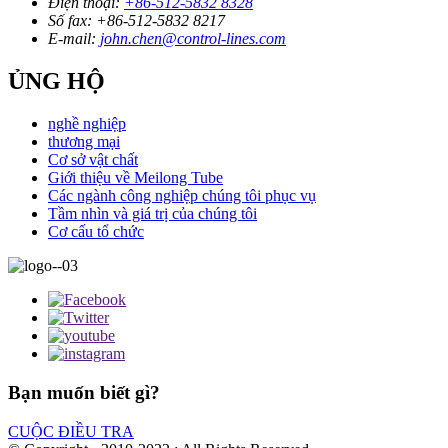
Điện thoại:
+86-512-5832 8328
Số fax:
+86-512-5832 8217
E-mail:
john.chen@control-lines.com
ỦNG HỘ
nghề nghiệp
thương mại
Cơ sở vật chất
Giới thiệu về Meilong Tube
Các ngành công nghiệp chúng tôi phục vụ
Tầm nhìn và giá trị của chúng tôi
Cơ cấu tổ chức
Bạn muốn biết gì?
CUỘC ĐIỀU TRA