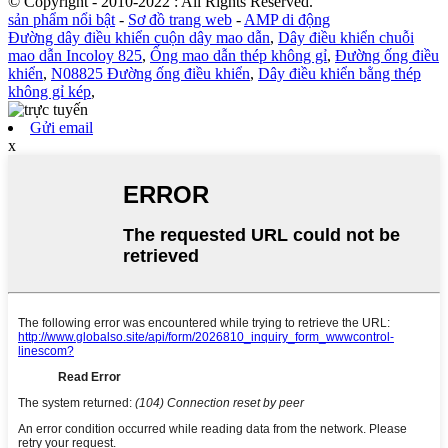
© Copyright - 2010-2022 : All Rights Reserved.
sản phẩm nổi bật
-
Sơ đồ trang web
-
AMP di động
Đường dây điều khiển cuộn dây mao dẫn
,
Dây điều khiển chuỗi
mao dẫn Incoloy 825
,
Ống mao dẫn thép không gỉ
,
Đường ống điều
khiển
,
N08825 Đường ống điều khiển
,
Dây điều khiển bằng thép
không gỉ kép
,
Gửi email
x