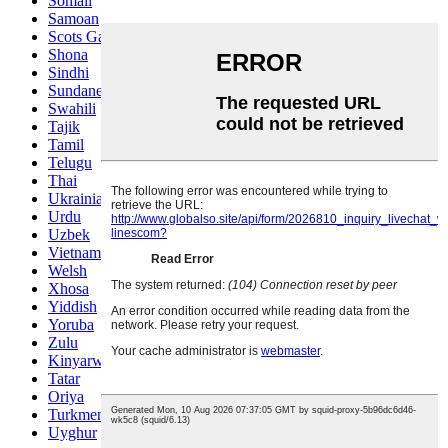
Somali
Samoan
Scots Gaelic
Shona
Sindhi
Sundanese
Swahili
Tajik
Tamil
Telugu
Thai
Ukrainian
Urdu
Uzbek
Vietnamese
Welsh
Xhosa
Yiddish
Yoruba
Zulu
Kinyarwanda
Tatar
Oriya
Turkmen
Uyghur