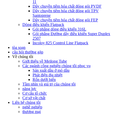
11
Dây chuyền tiêm hóa chất đóng gói PVDF
Dây chuyền tiêm hóa chất đóng gói TPV
Santoprene
Dây chuyền tiêm hóa chất đóng gói FEP
Dòng điều khiển Flatpack
Gói phẳng dòng điều khiển 316L
Gói phẳng Đường dây điều khiển Super Duplex
2507
Incoloy 825 Control Line Flatpack
tòa soạn
câu hỏi thường gặp
Về chúng tôi
Giới thiệu về Meilong Tube
Các ngành công nghiệp chúng tôi phục vụ
Sản xuất dầu ở mỏ dầu
Phát điện địa nhiệt
Rốn dưới biển
Tầm nhìn và giá trị của chúng tôi
năng lực
Cơ cấu tổ chức
Cơ sở vật chất
Liên hệ chúng tôi
nghề nghiệp
thương mại