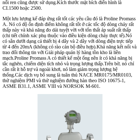
nối ren cũng được sử dụng.Kích thước mặt bích điển hình là
CI.1500 hoặc 2500.
Một lưu lượng kế đáp ứng rất tốt các yêu cầu đó là Proline Promass
A. Nó có độ ổn định điểm không rất tốt ở các tốc độ dòng chảy rất
thấp này và khả năng đo dải tuyệt vời với tổn thất áp suất rất thấp
(chi tiết chính xác phụ thuộc vào điều kiện dòng chảy thực tế).Nó
có sẵn dưới dạng cả thiết bị 4 dây và 2 dây với dòng điện trực tiếp
từ 4 đến 20mA (không có rào cản bộ điều hợp).Khả năng kết nối và
trao đổi thông tin với Giải pháp quản lý hàng tồn kho là liền
mạch.Proline Promass A có thiết kế một ống nên ít có khả năng bị
tắc nghẽn, chiếm diện tích nhỏ và trọng lượng thấp.Trên bờ, nó chỉ
cần rất ít hỗ trợ và ngoài khơi, nó làm giảm trọng lượng hệ
thống.Các dịch vụ bổ sung là tuân thủ NACE MR0175/MR0103,
thử nghiệm PMI và thử nghiệm đường hàn theo ISO 10675-1,
ASME B31.1, ASME VIII và NORSOK M-601.